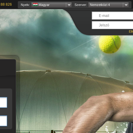
:
88 826
Nyelv:
Magyar
Szerver:
Nemzetközi 4
Elf