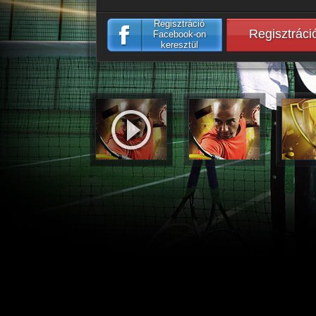
Regisztráció
Regisztráci
Facebook-on
keresztül