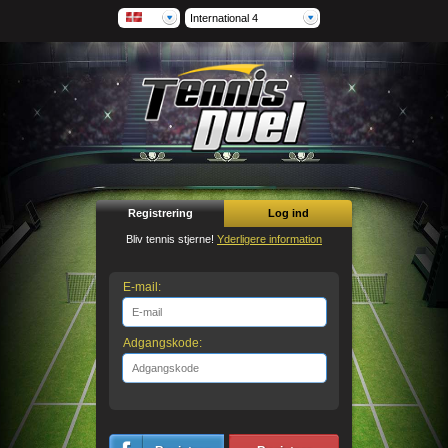
International 4
Registrering
Log ind
Bliv tennis stjerne!
Yderligere information
E-mail:
Adgangskode: