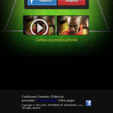
Registro
Registro
Cambiar a la versión completa
Condiciones Generales |
Política de
privacidad
|
Cookies settings
| Otros juegos
Copyright © 2011-2015-
POWERPLAY MANAGER, s.r.o.
-
All rights reserved