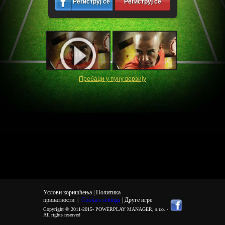
Региструј се
Региструј се
Пребаци у пуну верзију
Услови коришћења |
Политика
приватности
|
Cookies settings
| Друге игре
Copyright © 2011-2015-
POWERPLAY MANAGER, s.r.o.
-
All rights reserved