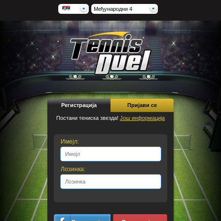
Међународни 4
Регистрација
Пријави се
Постани тениска звезда!
Још информација
Имејл:
Лозинка: