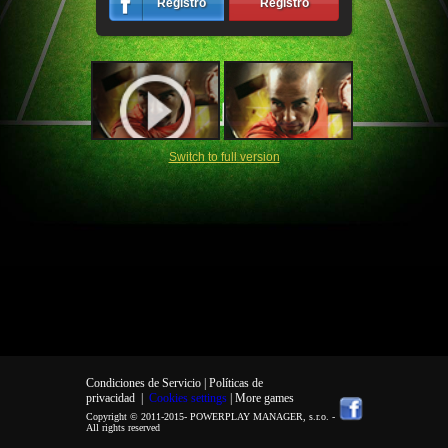
Registro
Registro
Switch to full version
Condiciones de Servicio |
Políticas de
privacidad
|
Cookies settings
| More games
Copyright © 2011-2015-
POWERPLAY MANAGER, s.r.o.
-
All rights reserved