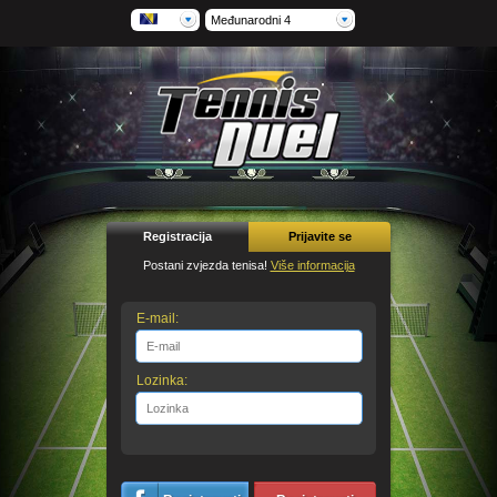
Međunarodni 4
Registracija
Prijavite se
Postani zvjezda tenisa!
Više informacija
E-mail:
Lozinka: