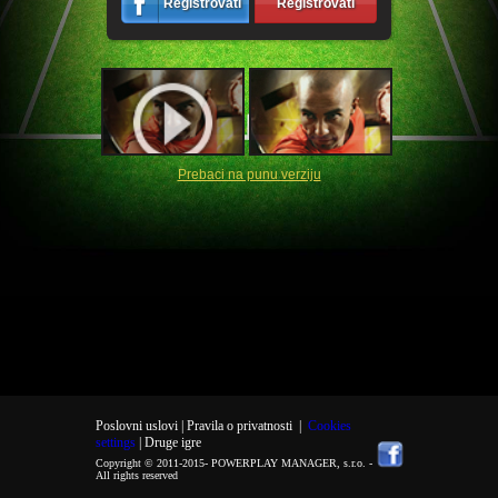
Registrovati
Registrovati
Prebaci na punu verziju
Poslovni uslovi |
Pravila o privatnosti
|
Cookies
settings
| Druge igre
Copyright © 2011-2015-
POWERPLAY MANAGER, s.r.o.
-
All rights reserved