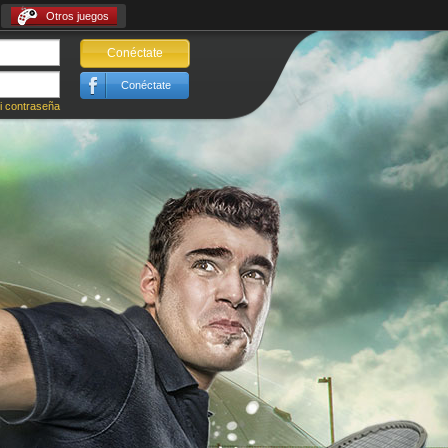
Otros juegos
Conéctate
Conéctate
i contraseña