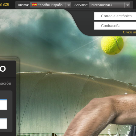
8 826
Idioma:
Español, España
Servidor:
Internacional 4
Olvidé m
TO
mación