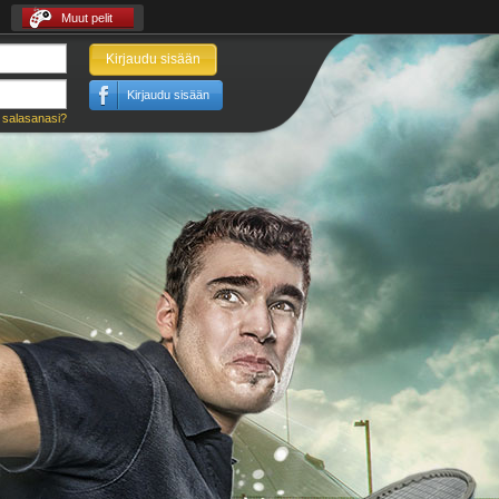
Muut pelit
Kirjaudu sisään
Kirjaudu sisään
 salasanasi?