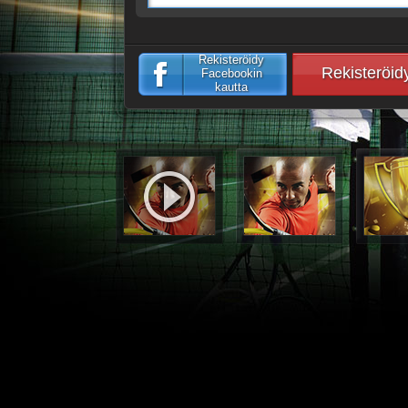
Rekisteröidy
Rekisteröid
Facebookin
kautta