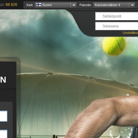
jat:
88 826
Kieli:
Suomi
Palvelin:
Kansainvälinen 4
Unohditko
EN