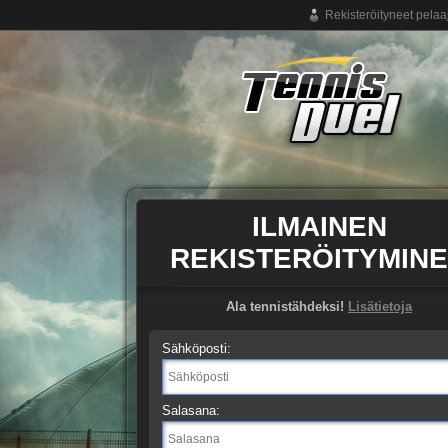
Rekisteröityneet pelaa
Ilmainen tennispeli netissä
ILMAINEN
REKISTERÖITYMIN
Ala tennistähdeksi!
Lisätietoja
Sähköposti:
Salasana: