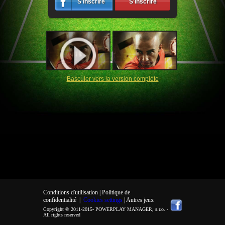
S'inscrire
S'inscrire
Basculer vers la version complète
Conditions d'utilisation |
Politique de
confidentialité
|
Cookies settings
| Autres jeux
Copyright © 2011-2015-
POWERPLAY MANAGER, s.r.o.
-
All rights reserved