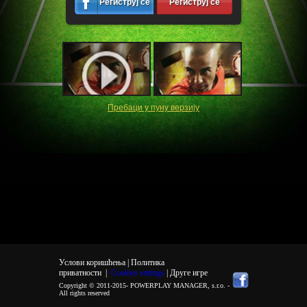
Региструј се
Региструј се
Пребаци у пуну верзију
Услови коришћења |
Политика
приватности
|
Cookies settings
| Друге игре
Copyright © 2011-2015-
POWERPLAY MANAGER, s.r.o.
-
All rights reserved