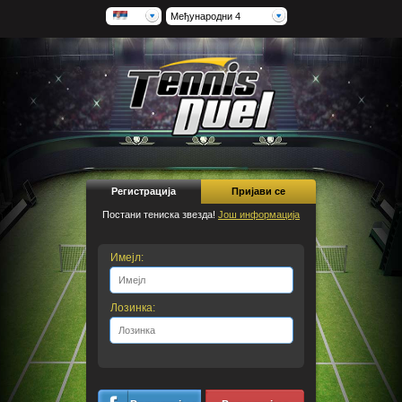
Међународни 4
Регистрација
Пријави се
Постани тениска звезда!
Још информација
Имејл:
Лозинка: