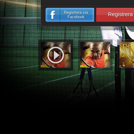
Registrera via
Registrera
Facebook