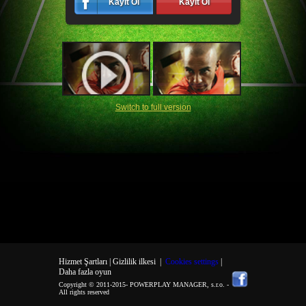
Kayıt Ol
Kayıt Ol
Switch to full version
Hizmet Şartları |
Gizlilik ilkesi
|
Cookies settings
|
Daha fazla oyun
Copyright © 2011-2015-
POWERPLAY MANAGER, s.r.o.
-
All rights reserved