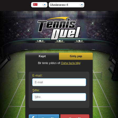
Uluslararası 4
Kayıt
Giriş yap
Bir tenis yıldızı ol!
Daha fazla bilgi
E-mail:
Şifre: