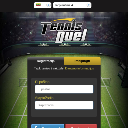
Tarptautinis 4
Registracija
Prisijungti
Tapk teniso žvaigžde!
Daugiau informacijos
El.paštas:
Slaptažodis: