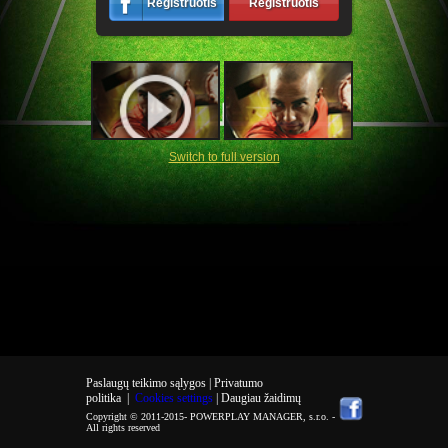
Registruotis
Registruotis
Switch to full version
Paslaugų teikimo sąlygos |
Privatumo
politika
|
Cookies settings
| Daugiau žaidimų
Copyright © 2011-2015-
POWERPLAY MANAGER, s.r.o.
-
All rights reserved