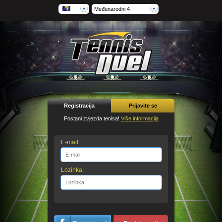
Međunarodni 4
Registracija
Prijavite se
Postani zvjezda tenisa!
Više informacija
E-mail:
Lozinka: