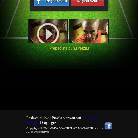
Registrovati
Registrovati
Prebaci na punu verziju
Poslovni uslovi |
Pravila o privatnosti
|
Cookies
settings
| Druge igre
Copyright © 2011-2015-
POWERPLAY MANAGER, s.r.o.
-
All rights reserved