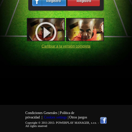
Registro
Registro
Cambiar a la versión completa
Condiciones Generales |
Política de
privacidad
|
Cookies settings
| Otros juegos
Copyright © 2011-2015-
POWERPLAY MANAGER, s.r.o.
-
All rights reserved