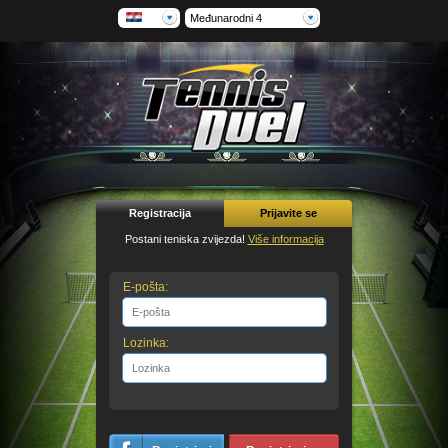
Međunarodni 4
Registracija
Prijavite se
Postani teniska zvijezda!
Više informacija
E-pošta:
Lozinka: