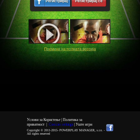
Регистрирај
Регистрирај се
се
Премини на полната верзија
Услови за Користење |
Политика за
приватност
|
Cookies settings
| Уште игри
Copyright © 2011-2015-
POWERPLAY MANAGER, s.r.o.
-
All rights reserved