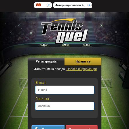
Интернационален 4
Регистрација
Најави се
Стани тениска ѕвезда!
Повеќе информации
E-mail:
Лозинка: