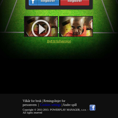
Registrér
Registrér
Bytt til fullversjon
Vilkår for bruk |
Retningslinjer for
personvern
|
Cookies settings
| Andre spill
Copyright © 2011-2015-
POWERPLAY MANAGER, s.r.o.
-
All rights reserved