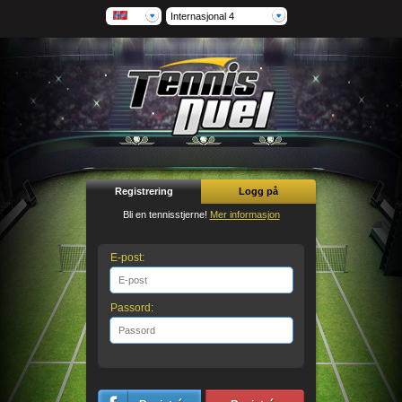
Internasjonal 4
Registrering
Logg på
Bli en tennisstjerne!
Mer informasjon
E-post:
Passord: