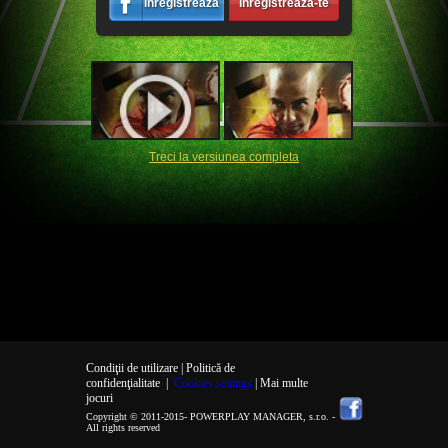
Înregistrează-
Înregistrează-te
te
Treci la versiunea completa
Condiţii de utilizare |
Politică de
confidenţialitate
|
Cookies settings
| Mai multe
jocuri
Copyright © 2011-2015-
POWERPLAY MANAGER, s.r.o.
-
All rights reserved