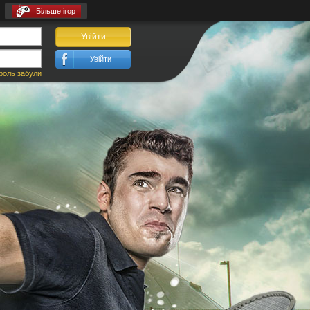
Більше ігор
Увійти
Увійти
роль забули