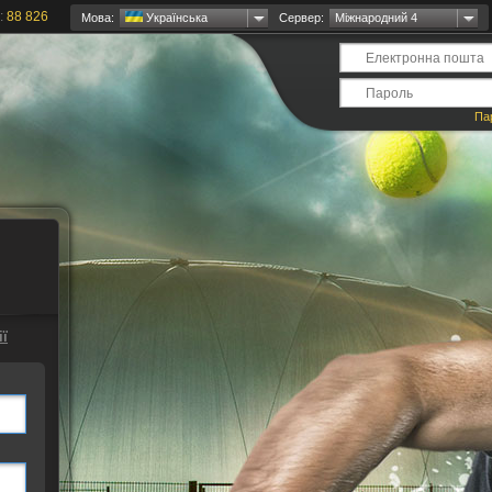
:
88 826
Мова:
Українська
Сервер:
Міжнародний 4
Па
ї