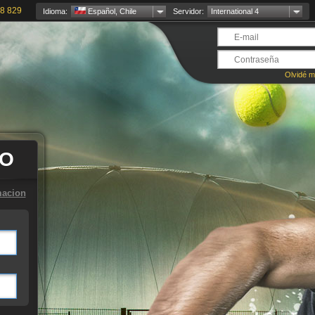
8 829
Idioma:
Español, Chile
Servidor:
International 4
Olvidé m
TO
macion