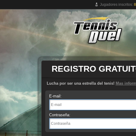
Jugadores inscritos:
8
Juego de tenis online gratuito
REGISTRO GRATUI
Lucha por ser una estrella del tenis!
Mas infor
E-mail:
Contraseña: