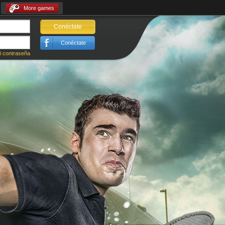
More games
Conéctate
Conéctate
i contraseña