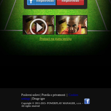
Registrovati
Registrovati
Prebaci na punu verziju
Poslovni uslovi |
Pravila o privatnosti
|
Cookies
settings
| Druge igre
Copyright © 2011-2015-
POWERPLAY MANAGER, s.r.o.
-
All rights reserved