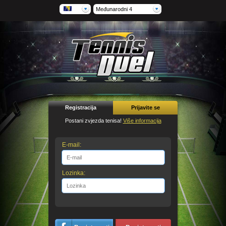
Međunarodni 4
Registracija
Prijavite se
Postani zvjezda tenisa!
Više informacija
E-mail:
Lozinka: