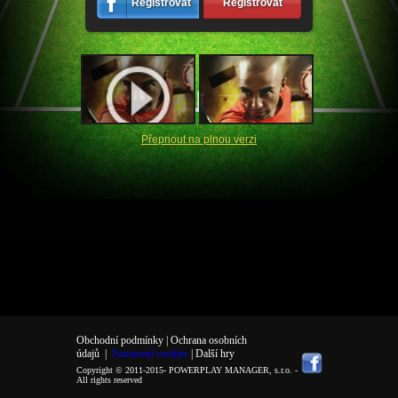
Registrovat
Registrovat
Přepnout na plnou verzi
Obchodní podmínky |
Ochrana osobních
údajů
|
Nastavení cookies
| Další hry
Copyright © 2011-2015-
POWERPLAY MANAGER, s.r.o.
-
All rights reserved