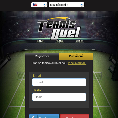
Mezinárodní 4
Registrace
Přihlášení
Staň se tenisovou hvězdou!
Více informací
E-mail:
Heslo: