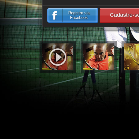
Registro via
Cadastre-s
Facebook