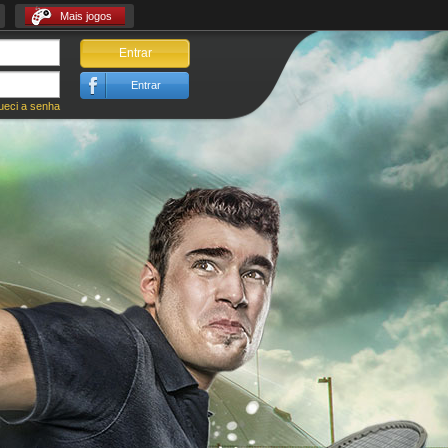
Mais jogos
Entrar
Entrar
ueci a senha