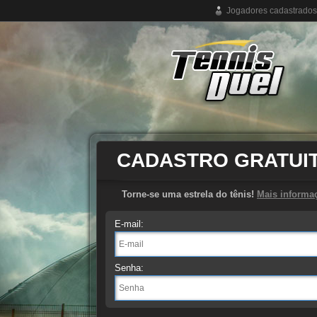
Jogadores cadastrados
Jogo de tênis on-line gratuito
CADASTRO GRATUI
Torne-se uma estrela do tênis!
Mais informa
E-mail:
Senha: