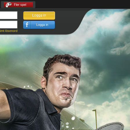
Fler spel
Logga in
Logga in
ömt lösenord