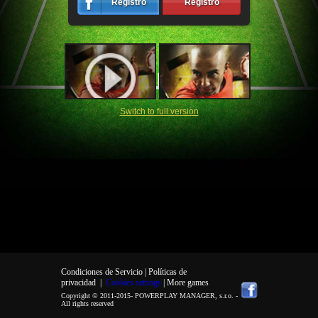
Registro
Registro
Switch to full version
Condiciones de Servicio |
Políticas de
privacidad
|
Cookies settings
| More games
Copyright © 2011-2015-
POWERPLAY MANAGER, s.r.o.
-
All rights reserved