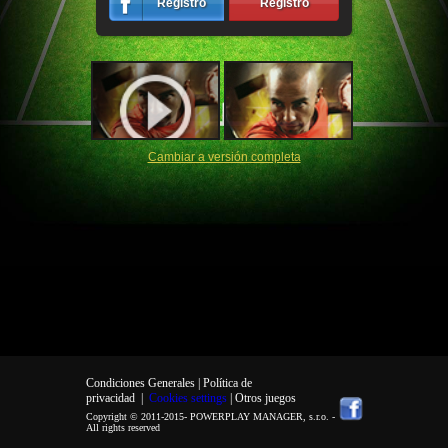
Registro
Registro
Cambiar a versión completa
Condiciones Generales |
Política de
privacidad
|
Cookies settings
| Otros juegos
Copyright © 2011-2015-
POWERPLAY MANAGER, s.r.o.
-
All rights reserved