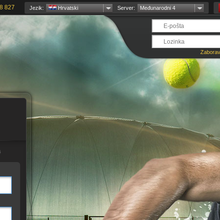
8 827
Jezik:
Hrvatski
Server:
Međunarodni 4
Zaboravl
a