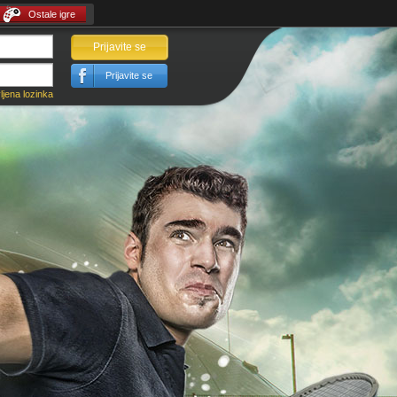
Ostale igre
Prijavite se
Prijavite se
jena lozinka