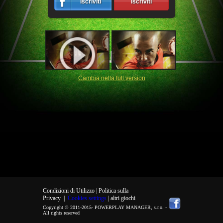
Iscriviti
Iscriviti
Cambia nella full version
Condizioni di Utilizzo |
Politica sulla
Privacy
|
Cookies settings
| altri giochi
Copyright © 2011-2015-
POWERPLAY MANAGER, s.r.o.
-
All rights reserved