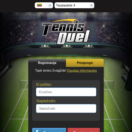
Tarptautinis 4
Registracija
Prisijungti
Tapk teniso žvaigžde!
Daugiau informacijos
El.paštas:
Slaptažodis: