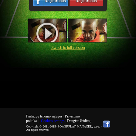
Registruotis
Registruotis
Switch to full version
Paslaugų teikimo sąlygos |
Privatumo
politika
|
Cookies settings
| Daugiau žaidimų
Copyright © 2011-2015-
POWERPLAY MANAGER, s.r.o.
-
All rights reserved