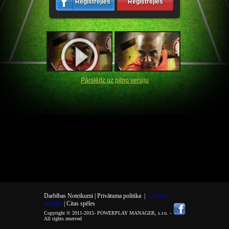
Reģistrējies
Reģistrējies
Pārslēdz uz pilno versiju
Darbības Noteikumi |
Privātuma politika
|
Cookies
settings
| Citas spēles
Copyright © 2011-2015-
POWERPLAY MANAGER, s.r.o.
-
All rights reserved