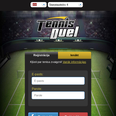
Starptautisks 4
Reģistrācija
Ienākt
Kļūsti par tenisa zvaigzni!
Vairāk informācijas
E-pasts:
Parole: