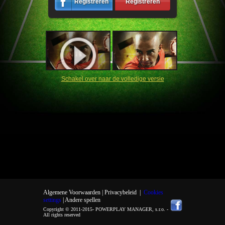
Registreren
Registreren
Schakel over naar de volledige versie
Algemene Voorwaarden |
Privacybeleid
|
Cookies
settings
| Andere spellen
Copyright © 2011-2015-
POWERPLAY MANAGER, s.r.o.
-
All rights reserved