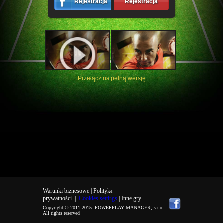
Rejestracja
Rejestracja
Przełącz na pełną wersję
Warunki biznesowe |
Polityka
prywatności
|
Cookies settings
| Inne gry
Copyright © 2011-2015-
POWERPLAY MANAGER, s.r.o.
-
All rights reserved