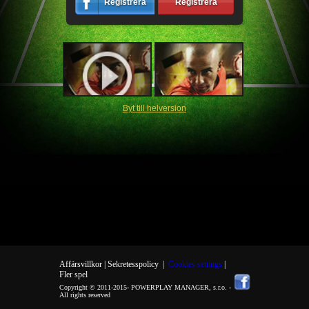
Registrera
Registrera
Byt till helversion
Affärsvillkor |
Sekretesspolicy
|
Cookies settings
|
Fler spel
Copyright © 2011-2015-
POWERPLAY MANAGER, s.r.o.
-
All rights reserved