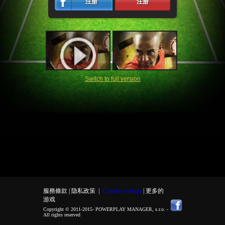
注册
注册
Switch to full version
服務條款 |
隐私政策
|
Cookies settings
| 更多的
游戏
Copyright © 2011-2015-
POWERPLAY MANAGER, s.r.o.
-
All rights reserved