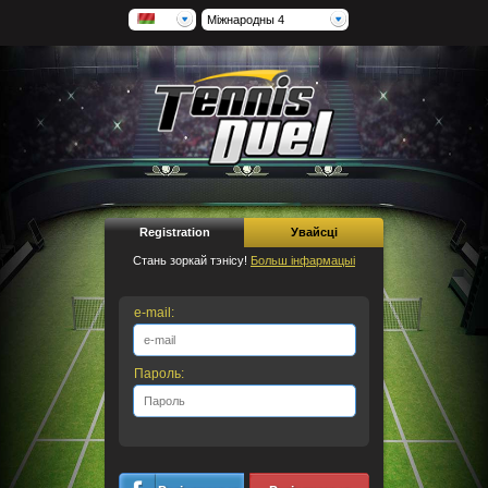
Міжнародны 4
Registration
Увайсці
Стань зоркай тэнісу!
Больш інфармацыі
e-mail:
Пароль: