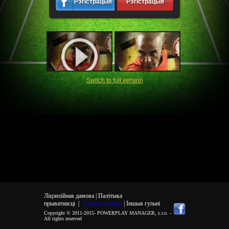
Рэгістрацыя
Рэгістрацыя
Switch to full version
Ліцэнзійная дамова |
Палітыка
прыватнасці
|
Cookies settings
| Іншыя гульні
Copyright © 2011-2015-
POWERPLAY MANAGER, s.r.o.
-
All rights reserved