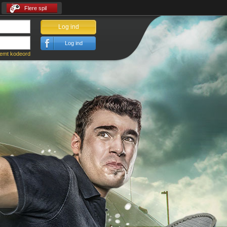
Flere spil
Log ind
Log ind
emt kodeord