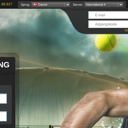
:
88 827
Sprog:
Dansk
Server:
International 4
Gl
NG
n