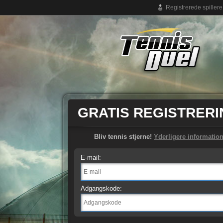
Registrerede spillere
Gratis online tennis spil
GRATIS REGISTRERI
Bliv tennis stjerne!
Yderligere informatio
E-mail:
Adgangskode: