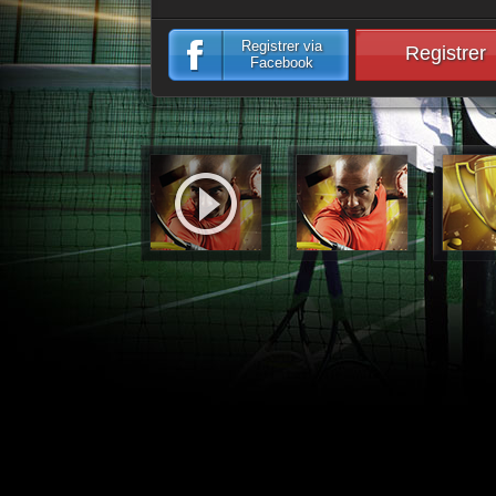
Registrer via
Registrer
Facebook