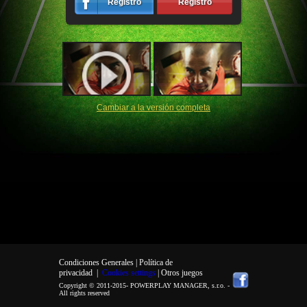
Registro
Registro
Cambiar a la versión completa
Condiciones Generales |
Política de
privacidad
|
Cookies settings
| Otros juegos
Copyright © 2011-2015-
POWERPLAY MANAGER, s.r.o.
-
All rights reserved