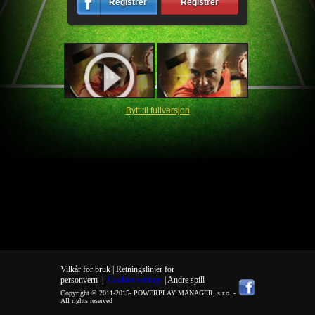
Registrér
Registrér
Bytt til fullversjon
Vilkår for bruk |
Retningslinjer for
personvern
|
Cookies settings
| Andre spill
Copyright © 2011-2015-
POWERPLAY MANAGER, s.r.o.
-
All rights reserved