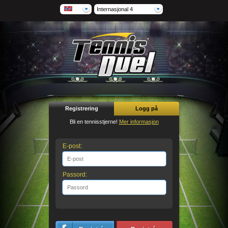
Internasjonal 4
Registrering
Logg på
Bli en tennisstjerne!
Mer informasjon
E-post:
Passord: