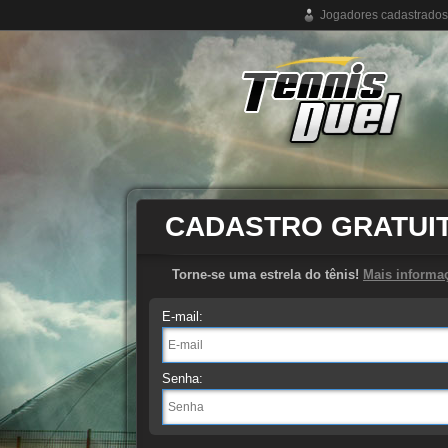
Jogadores cadastrados
Jogo de tênis on-line gratuito
CADASTRO GRATUI
Torne-se uma estrela do tênis!
Mais informa
E-mail:
Senha: