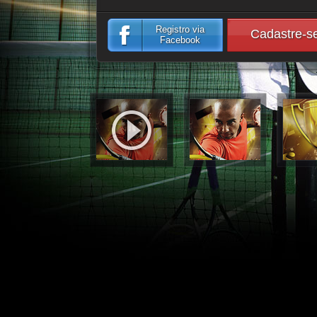
Registro via
Cadastre-s
Facebook