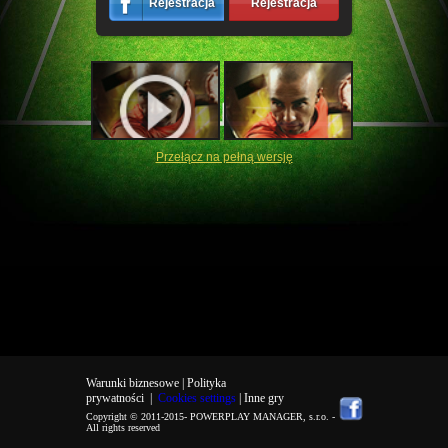
Rejestracja
Rejestracja
Przełącz na pełną wersję
Warunki biznesowe |
Polityka
prywatności
|
Cookies settings
| Inne gry
Copyright © 2011-2015-
POWERPLAY MANAGER, s.r.o.
-
All rights reserved