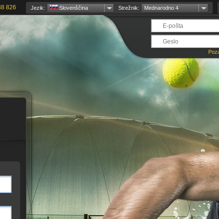
88 826
Jezik:
Slovenščina
Strežnik:
Mednarodno 4
Poza