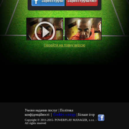
Зареєструватися
Зареєструватися
Перейти на повну версiю
Умови надання послуг |
Політика
конфіденційності
|
Cookies settings
| Більше ігор
Copyright © 2011-2015-
POWERPLAY MANAGER, s.r.o.
-
All rights reserved