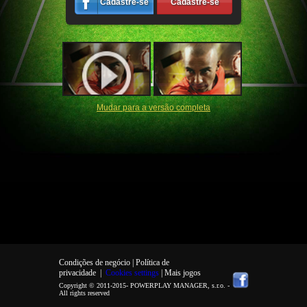
Cadastre-se
Cadastre-se
Mudar para a versão completa
Condições de negócio |
Política de
privacidade
|
Cookies settings
| Mais jogos
Copyright © 2011-2015-
POWERPLAY MANAGER, s.r.o.
-
All rights reserved