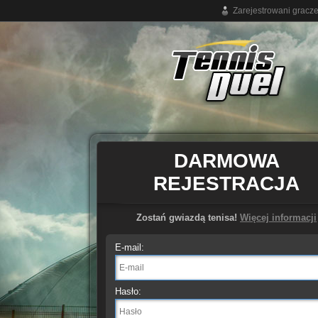
Zarejestrowani gracz
Darmowa gra tenisowa online
DARMOWA
REJESTRACJA
Zostań gwiazdą tenisa!
Więcej informacji
E-mail:
Hasło: