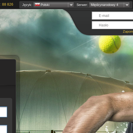
e:
88 826
Język:
Polski
Serwer:
Międzynarodowy 4
Zapomn