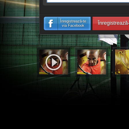
Înregistrează-te
Înregistrează
via Facebook