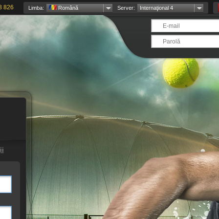
8 826
Limba:
Română
Server:
Internaţional 4
ii