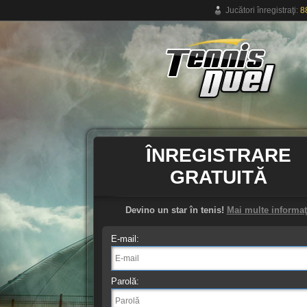
Jucători înregistraţi:
8
Joc online gratuit de tenis
ÎNREGISTRARE
GRATUITĂ
Devino un star în tenis!
Mai multe informaţ
E-mail:
Parolă: