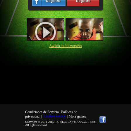
Registro
Registro
Switch to full version
Condiciones de Servicio |
Políticas de
privacidad
|
Cookies settings
| More games
Copyright © 2011-2015-
POWERPLAY MANAGER, s.r.o.
-
All rights reserved