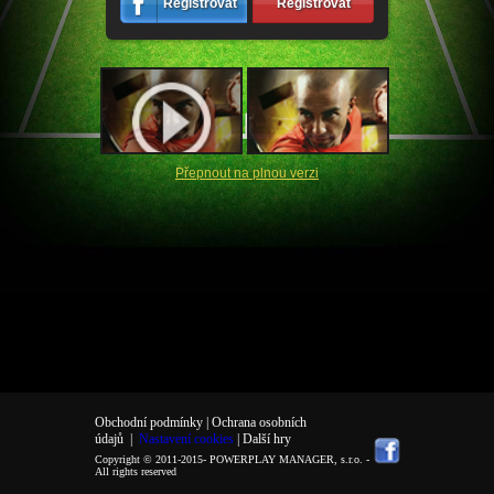
Registrovat
Registrovat
Přepnout na plnou verzi
Obchodní podmínky |
Ochrana osobních
údajů
|
Nastavení cookies
| Další hry
Copyright © 2011-2015-
POWERPLAY MANAGER, s.r.o.
-
All rights reserved