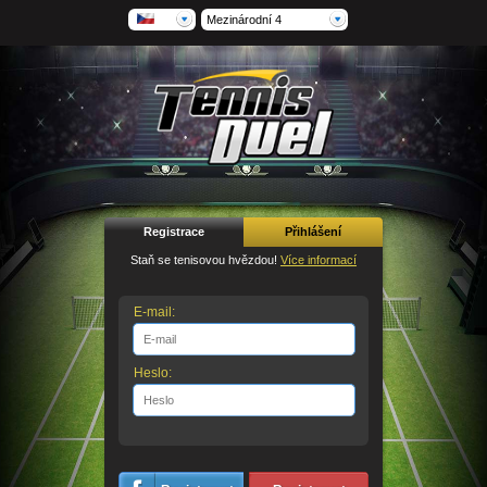
Mezinárodní 4
Registrace
Přihlášení
Staň se tenisovou hvězdou!
Více informací
E-mail:
Heslo: