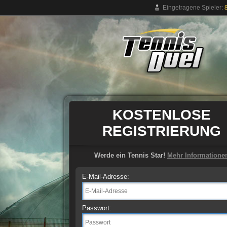
Eingetragene Spieler:
Kostenloses Online-Tennisspiel
KOSTENLOSE
REGISTRIERUNG
Werde ein Tennis Star!
Mehr Informatione
E-Mail-Adresse:
Passwort: