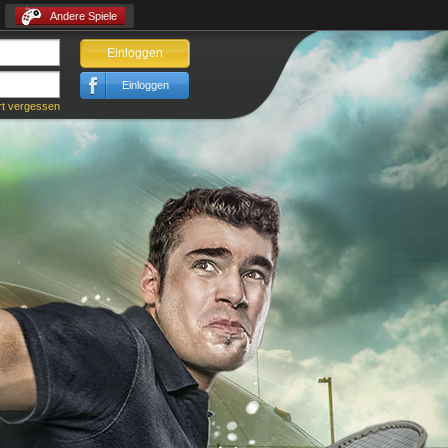
Andere Spiele
Einloggen
Einloggen
t vergessen