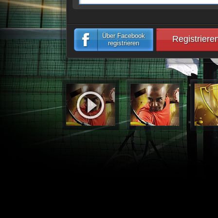
Über Facebook
Registriere
registrieren