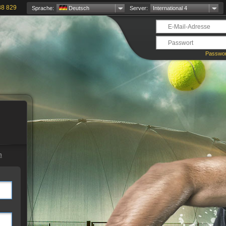
88 829
Sprache:
Deutsch
Server:
International 4
Passwor
n