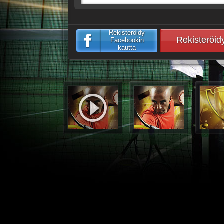
Rekisteröidy
Rekisteröid
Facebookin
kautta