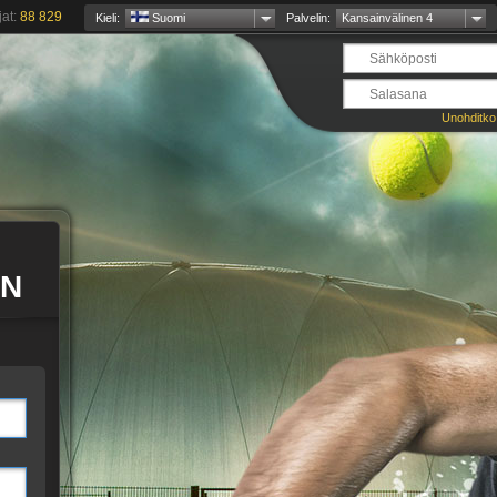
jat:
88 829
Kieli:
Suomi
Palvelin:
Kansainvälinen 4
Unohditko
EN