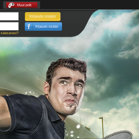
Muut pelit
Kirjaudu sisään
Kirjaudu sisään
 salasanasi?