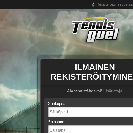
Rekisteröityneet pelaa
Ilmainen tennispeli netissä
ILMAINEN
REKISTERÖITYMIN
Ala tennistähdeksi!
Lisätietoja
Sähköposti:
Salasana: